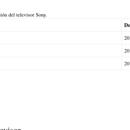
ción del televisor Sony.
De
20
20
20
evisor