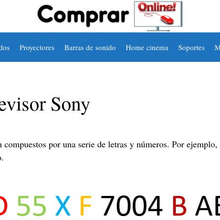
dos
Proyectores
Barras de sonido
Home cinema
Soportes
M
evisor Sony
án compuestos por una serie de letras y números. Por ejem
o.