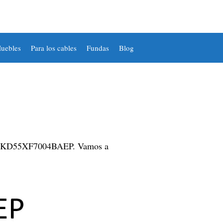
uebles
Para los cables
Fundas
Blog
plo, KD55XF7004BAEP. Vamos a